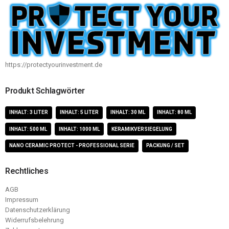
https://protectyourinvestment.de
Produkt Schlagwörter
INHALT: 3 LITER
INHALT: 5 LITER
INHALT: 30 ML
INHALT: 80 ML
INHALT: 500 ML
INHALT: 1000 ML
KERAMIKVERSIEGELUNG
NANO CERAMIC PROTECT - PROFESSIONAL SERIE
PACKUNG / SET
Rechtliches
AGB
Impressum
Datenschutzerklärung
Widerrufsbelehrung