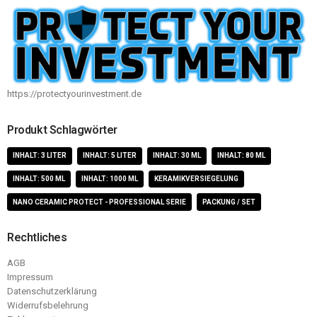
https://protectyourinvestment.de
Produkt Schlagwörter
INHALT: 3 LITER
INHALT: 5 LITER
INHALT: 30 ML
INHALT: 80 ML
INHALT: 500 ML
INHALT: 1000 ML
KERAMIKVERSIEGELUNG
NANO CERAMIC PROTECT - PROFESSIONAL SERIE
PACKUNG / SET
Rechtliches
AGB
Impressum
Datenschutzerklärung
Widerrufsbelehrung