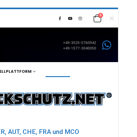
0
+49-3525-5760942
+49-1577-3040050
ELLPLATTFORM
KONTAKT
GER, AUT, CHE, FRA und MCO