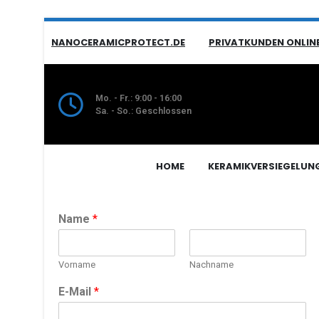
NANOCERAMICPROTECT.DE
PRIVATKUNDEN ONLIN
Mo. - Fr.: 9:00 - 16:00
Sa. - So.: Geschlossen
HOME
KERAMIKVERSIEGELUN
Name
*
Vorname
Nachname
E-Mail
*