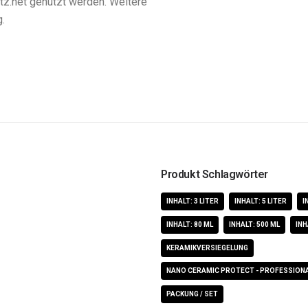
tz.net genutzt werden. Weitere
.
Produkt Schlagwörter
INHALT: 3 LITER
INHALT: 5 LITER
I
INHALT: 80 ML
INHALT: 500 ML
INH
KERAMIKVERSIEGELUNG
NANO CERAMIC PROTECT - PROFESSIONA
PACKUNG / SET