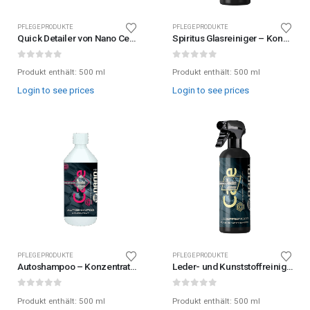
PFLEGEPRODUKTE
PFLEGEPRODUKTE
Quick Detailer von Nano Ceramic Protect
Spiritus Glasreiniger – Konzentrat von Nano Ceramic Protect
0
out of 5
0
out of 5
Produkt enthält: 500
ml
Produkt enthält: 500
ml
Login to see prices
Login to see prices
PFLEGEPRODUKTE
PFLEGEPRODUKTE
Autoshampoo – Konzentrat von Nano Ceramic Protect
Leder- und Kunststoffreiniger von Nano Ceramic Protect
0
out of 5
0
out of 5
Produkt enthält: 500
ml
Produkt enthält: 500
ml