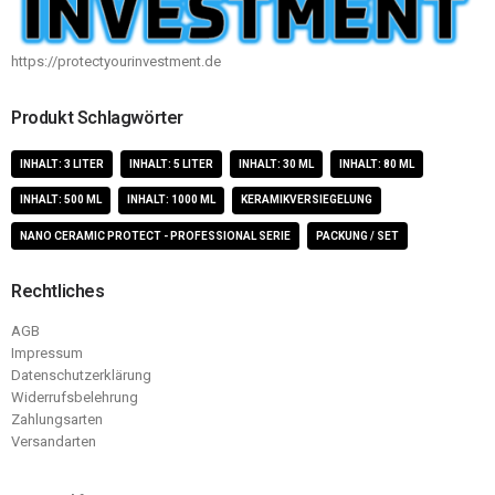
https://protectyourinvestment.de
Produkt Schlagwörter
INHALT: 3 LITER
INHALT: 5 LITER
INHALT: 30 ML
INHALT: 80 ML
INHALT: 500 ML
INHALT: 1000 ML
KERAMIKVERSIEGELUNG
NANO CERAMIC PROTECT - PROFESSIONAL SERIE
PACKUNG / SET
Rechtliches
AGB
Impressum
Datenschutzerklärung
Widerrufsbelehrung
Zahlungsarten
Versandarten