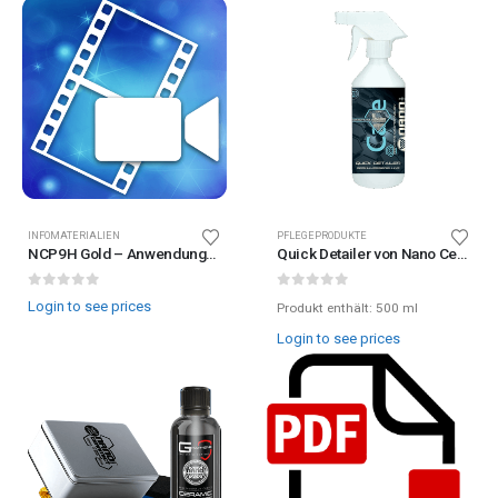
INFOMATERIALIEN
PFLEGEPRODUKTE
NCP9H Gold – Anwendungsvideo
Quick Detailer von Nano Ceramic Protect
0
out of 5
0
out of 5
Login to see prices
Produkt enthält: 500
ml
Login to see prices