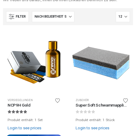
FILTER
VERSIEGELUNGEN
ZUBEHÖR
NCP9H Gold
Super Soft Schwammapplikator
5.00
out of 5
0
out of 5
Produkt enthält: 1
Set
Produkt enthält: 1
Stück
Login to see prices
Login to see prices