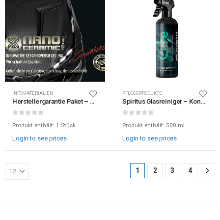
INFOMATERIALIEN
PFLEGEPRODUKTE
Herstellergarantie Paket – Kundenpaket
Spiritus Glasreiniger – Konzentrat von Nano Ceramic Protect
0
out of 5
0
out of 5
Produkt enthält: 1
Stück
Produkt enthält: 500
ml
Login to see prices
Login to see prices
1
2
3
4