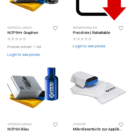
VERSIEGELUNGEN
INFOMATERIALIEN
NCP9H+ Graphen
Preisliste | Rabattable
0
out of 5
0
out of 5
Login to see prices
Produkt enthält: 1
Set
Login to see prices
VERSIEGELUNGEN
ZUBEHÖR
NCP6H Blau
Mikrofasertüchr zur Applikation 10×10 cm