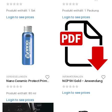
0
out of 5
0
out of 5
Produkt enthält: 1
Set
Produkt enthält: 1
Packung
Login to see prices
Login to see prices
VERSIEGELUNGEN
INFOMATERIALIEN
Nano Ceramic Protect Primer
NCP9H Gold – Anwendung
0
out of 5
0
out of 5
Login to see prices
Produkt enthält: 80
ml
Login to see prices