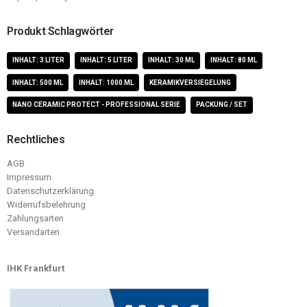
Produkt Schlagwörter
INHALT: 3 LITER
INHALT: 5 LITER
INHALT: 30 ML
INHALT: 80 ML
INHALT: 500 ML
INHALT: 1000 ML
KERAMIKVERSIEGELUNG
NANO CERAMIC PROTECT - PROFESSIONAL SERIE
PACKUNG / SET
Rechtliches
AGB
Impressum
Datenschutzerklärung
Widerrufsbelehrung
Zahlungsarten
Versandarten
IHK Frankfurt