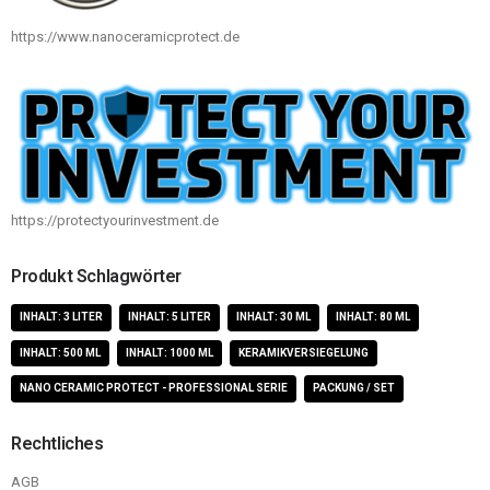
https://www.nanoceramicprotect.de
https://protectyourinvestment.de
Produkt Schlagwörter
INHALT: 3 LITER
INHALT: 5 LITER
INHALT: 30 ML
INHALT: 80 ML
INHALT: 500 ML
INHALT: 1000 ML
KERAMIKVERSIEGELUNG
NANO CERAMIC PROTECT - PROFESSIONAL SERIE
PACKUNG / SET
Rechtliches
AGB