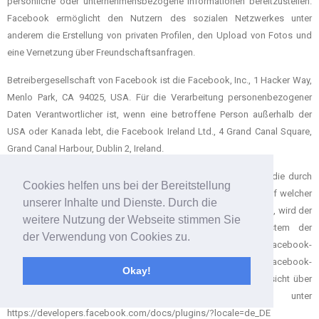
persönliche oder unternehmensbezogene Informationen bereitzustellen.
Facebook ermöglicht den Nutzern des sozialen Netzwerkes unter
anderem die Erstellung von privaten Profilen, den Upload von Fotos und
eine Vernetzung über Freundschaftsanfragen.
Betreibergesellschaft von Facebook ist die Facebook, Inc., 1 Hacker Way,
Menlo Park, CA 94025, USA. Für die Verarbeitung personenbezogener
Daten Verantwortlicher ist, wenn eine betroffene Person außerhalb der
USA oder Kanada lebt, die Facebook Ireland Ltd., 4 Grand Canal Square,
Grand Canal Harbour, Dublin 2, Ireland.
Durch jeden Aufruf einer der Einzelseiten dieser Internetseite, die durch
Cookies helfen uns bei der Bereitstellung
den für die Verarbeitung Verantwortlichen betrieben wird und auf welcher
unserer Inhalte und Dienste. Durch die
eine Facebook-Komponente (Facebook-Plug-In) integriert wurde, wird der
weitere Nutzung der Webseite stimmen Sie
Internetbrowser auf dem informationstechnologischen System der
der Verwendung von Cookies zu.
betroffenen Person automatisch durch die jeweilige Facebook-
Komponente veranlasst, eine Darstellung der entsprechenden Facebook-
Okay!
Komponente von Facebook herunterzuladen. Eine Gesamtübersicht über
alle Facebook-Plug-Ins kann unter
https://developers.facebook.com/docs/plugins/?locale=de_DE