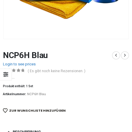
NCP6H Blau
Login to see prices
( Es gibt noch keine Rezensionen. )
0
out of 5
Produkt enthält: 1
Set
Artikelnummer:
NCP6H Blau
ZUR WUNSCHLISTE HINZUFÜGEN
BESCHREIBUNG