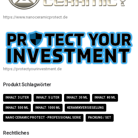
https://www.nanoceramicprotect.de
https://protectyourinvestment.de
Produkt Schlagwörter
INHALT: 3 LITER
INHALT: 5 LITER
INHALT: 30 ML
INHALT: 80 ML
INHALT: 500 ML
INHALT: 1000 ML
KERAMIKVERSIEGELUNG
NANO CERAMIC PROTECT - PROFESSIONAL SERIE
PACKUNG / SET
Rechtliches