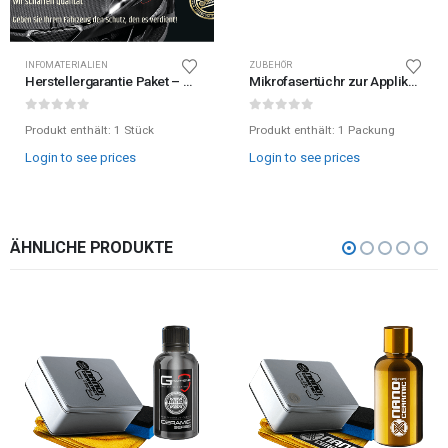
INFOMATERIALIEN
ZUBEHÖR
Herstellergarantie Paket – Kundenpaket
Mikrofasertüchr zur Applikation 10×10 cm
0
out of 5
0
out of 5
Produkt enthält: 1
Stück
Produkt enthält: 1
Packung
Login to see prices
Login to see prices
ÄHNLICHE PRODUKTE