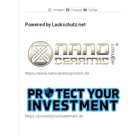
Instagram
Facebook
YouTube
Powered by Lackschutz.net
https://www.nanoceramicprotect.de
https://protectyourinvestment.de