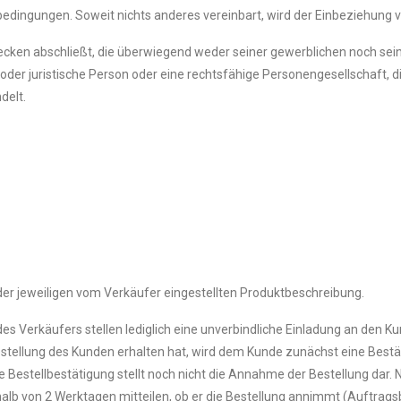
bedingungen. Soweit nichts anderes vereinbart, wird der Einbeziehun
wecken abschließt, die überwiegend weder seiner gewerblichen noch sein
der juristische Person oder eine rechtsfähige Personengesellschaft, d
delt.
der jeweiligen vom Verkäufer eingestellten Produktbeschreibung.
s Verkäufers stellen lediglich eine unverbindliche Einladung an den 
estellung des Kunden erhalten hat, wird dem Kunde zunächst eine Bestä
Die Bestellbestätigung stellt noch nicht die Annahme der Bestellung dar
alb von 2 Werktagen mitteilen, ob er die Bestellung annimmt (Auftrags