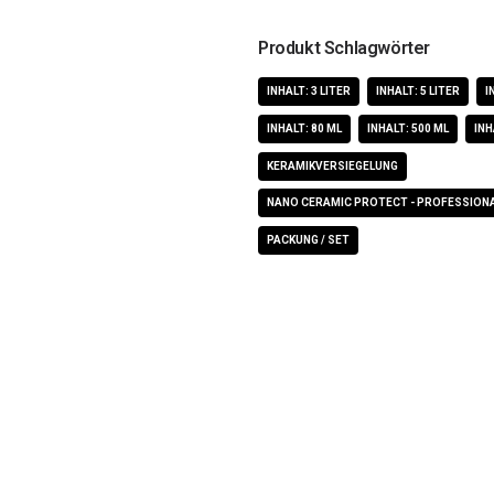
Produkt Schlagwörter
INHALT: 3 LITER
INHALT: 5 LITER
I
INHALT: 80 ML
INHALT: 500 ML
INH
KERAMIKVERSIEGELUNG
NANO CERAMIC PROTECT - PROFESSIONA
PACKUNG / SET