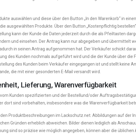
dukte auswählen und diese über den Button „In den Warenkorb“ in ein
die ausgewählten Produkte. Über den Button „Kostenpflichtig bestellen“
lung kann der Kunde die Daten jederzeit durch die als Pfeiltasten darg
ndern und einsehen. Der Antrag kann nur abgegeben und übermittelt w
dadurch in seinen Antrag aufgenommen hat. Der Verkäufer schickt dar
llung des Kunden nochmals aufgeführt wird und die der Kunde über die 
stellung des Kunden beim Verkäufer eingegangen ist und stellt keine A
e, die mit einer gesonderten E-Mail versandt wird.
nheit, Lieferung, Warenverfügbarkeit
 vom Kunden spezifizierten und der Bestellund/oder Auftragsbestätig
r dort sind vorbehalten, insbesondere was die Warenverfügbarkeit betri
us den Produktbeschreibungen im Lackschutz.net. Abbildungen auf der 
chen Gründen erheblich abweichen. Bilder dienen lediglich als Ansch
bung sind so präzise wie möglich angegeben, können aber die üblichen