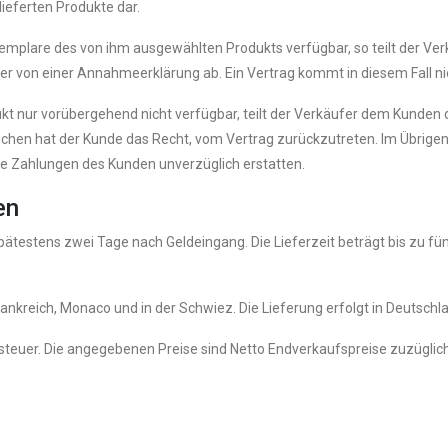
ieferten Produkte dar.
emplare des von ihm ausgewählten Produkts verfügbar, so teilt der Ve
äufer von einer Annahmeerklärung ab. Ein Vertrag kommt in diesem Fall n
ukt nur vorübergehend nicht verfügbar, teilt der Verkäufer dem Kunden 
chen hat der Kunde das Recht, vom Vertrag zurückzutreten. Im Übrigen i
tete Zahlungen des Kunden unverzüglich erstatten.
en
ätestens zwei Tage nach Geldeingang. Die Lieferzeit beträgt bis zu fü
rankreich, Monaco und in der Schwiez. Die Lieferung erfolgt in Deutsch
ertsteuer. Die angegebenen Preise sind Netto Endverkaufspreise zuzüg